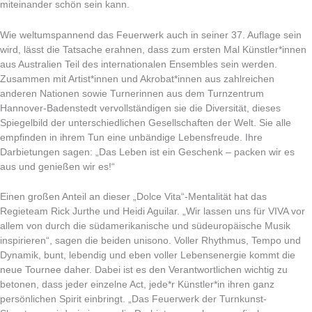
miteinander schön sein kann.
Wie weltumspannend das Feuerwerk auch in seiner 37. Auflage sein
wird, lässt die Tatsache erahnen, dass zum ersten Mal Künstler*innen
aus Australien Teil des internationalen Ensembles sein werden.
Zusammen mit Artist*innen und Akrobat*innen aus zahlreichen
anderen Nationen sowie Turnerinnen aus dem Turnzentrum
Hannover-Badenstedt vervollständigen sie die Diversität, dieses
Spiegelbild der unterschiedlichen Gesellschaften der Welt. Sie alle
empfinden in ihrem Tun eine unbändige Lebensfreude. Ihre
Darbietungen sagen: „Das Leben ist ein Geschenk – packen wir es
aus und genießen wir es!“
Einen großen Anteil an dieser „Dolce Vita“-Mentalität hat das
Regieteam Rick Jurthe und Heidi Aguilar. „Wir lassen uns für VIVA vor
allem von durch die südamerikanische und südeuropäische Musik
inspirieren“, sagen die beiden unisono. Voller Rhythmus, Tempo und
Dynamik, bunt, lebendig und eben voller Lebensenergie kommt die
neue Tournee daher. Dabei ist es den Verantwortlichen wichtig zu
betonen, dass jeder einzelne Act, jede*r Künstler*in ihren ganz
persönlichen Spirit einbringt. „Das Feuerwerk der Turnkunst-