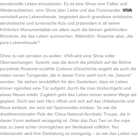
wundervolle Leben einzulassen. Es ist eine Show vom Fallen und
Wiederaufstehen, eine Show über Liebe und das Füreinander.
VIVA
vermittelt pure Lebensfreude, begeistert durch grandiose artistische,
akrobatische und turnerische Acts und präsentiert in all seiner
fröhlichen Monumentalität vor allem auch die kleinen gefühlvollen
Momente, die das Leben ausmachen. Mittendrin: Rosemie alias „die
pure Lebensfreude“!
Ohne zu viel verraten zu wollen: VIVA wird eine Show voller
Überraschungen. Sowohl, was die durch die plötzlich auf die Bühne
purzelnde Rosemie erzählte (Lebens-)Geschichte angeht als auch die
vielen neuen Turngeräte, die in dieser Form wohl noch nie „beturnt“
wurden. Sie stehen sinnbildlich für den Gedanken, dass im Leben
immer irgendwo eine Tür aufgeht, durch die man hindurchgeht und
etwas Neues erlebt. Zugleich geht das Leben immer andere Wege als
geplant. Doch wer sein Herz öffnet und sich auf das Unbekannte und
Neue einlässt, der wird viel Spannendes erleben. So wie die
dreidimensionalen Pole der China National Acrobatic Troupe, die in
dieser Form weltweit einzigartig ist. Oder das Duo Two on the rope,
das zu zweit schier Unmögliches am Vertikalseil vollführt. Nur
miteinander wird ihre Darbietung so einzigartig – so wie das Leben nur