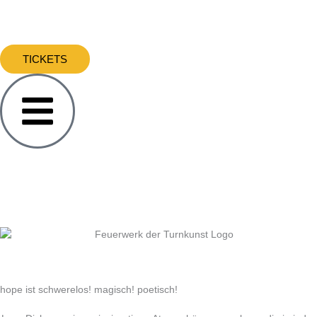
Zum
Inhalt
springen
TICKETS
hope ist
schwerelos!
magisch!
poetisch!