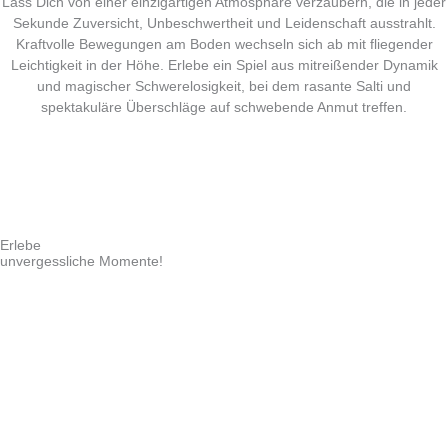
Lass Dich von einer einzigartigen Atmosphäre verzaubern, die in jeder
Sekunde Zuversicht, Unbeschwertheit und Leidenschaft ausstrahlt.
Kraftvolle Bewegungen am Boden wechseln sich ab mit fliegender
Leichtigkeit in der Höhe. Erlebe ein Spiel aus mitreißender Dynamik
und magischer Schwerelosigkeit, bei dem rasante Salti und
spektakulär
e
Überschläge auf schwebende Anmut treffen.
Erlebe
unvergessliche Momente!