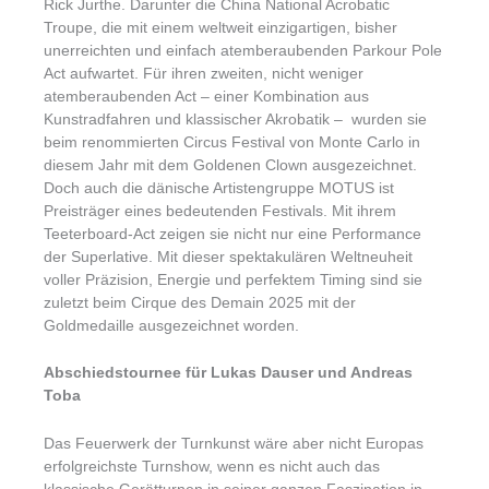
Rick Jurthe. Darunter die China National Acrobatic
Troupe, die mit einem weltweit einzigartigen, bisher
unerreichten und einfach atemberaubenden Parkour Pole
Act aufwartet. Für ihren zweiten, nicht weniger
atemberaubenden Act – einer Kombination aus
Kunstradfahren und klassischer Akrobatik – wurden sie
beim renommierten Circus Festival von Monte Carlo in
diesem Jahr mit dem Goldenen Clown ausgezeichnet.
Doch auch die dänische Artistengruppe MOTUS ist
Preisträger eines bedeutenden Festivals. Mit ihrem
Teeterboard-Act zeigen sie nicht nur eine Performance
der Superlative. Mit dieser spektakulären Weltneuheit
voller Präzision, Energie und perfektem Timing sind sie
zuletzt beim Cirque des Demain 2025 mit der
Goldmedaille ausgezeichnet worden.
Abschiedstournee für Lukas Dauser und Andreas
Toba
Das Feuerwerk der Turnkunst wäre aber nicht Europas
erfolgreichste Turnshow, wenn es nicht auch das
klassische Gerätturnen in seiner ganzen Faszination in