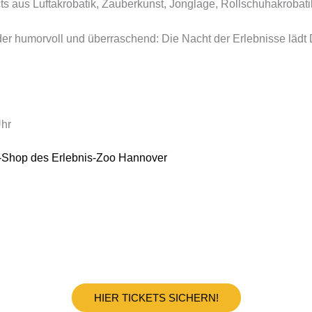
ts aus Luftakrobatik, Zauberkunst, Jonglage, Rollschuhakrobat
oder humorvoll und überraschend: Die Nacht der Erlebnisse lädt
Uhr
-Shop des Erlebnis-Zoo Hannover
HIER TICKETS SICHERN!