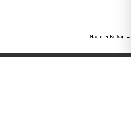
Nächster Beitrag
→
Links
Niedersächsischer Turner-Bund e.V.
Turn- und Sportfördergesellschaft mbH