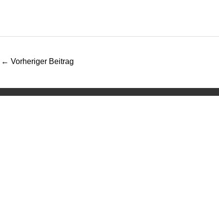
←
Vorheriger Beitrag
Kontakt
Turn- & Spor
Maschstraße 
30169 Hanno